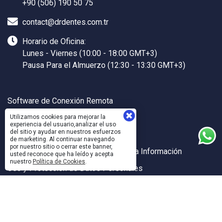
+90 (506) 190 50 75
contact@drdentes.com.tr
Horario de Oficina:
Lunes - Viernes (10:00 - 18:00 GMT+3)
Pausa Para el Almuerzo (12:30 - 13:30 GMT+3)
Software de Conexión Remota
Dr.DENTES Ayuda
Utilizamos cookies para mejorar la
experiencia del usuario,analizar el uso
del sitio y ayudar en nuestros esfuerzos
Dr.DENTES API
de marketing. Al continuar navegando
por nuestro sitio o cerrar este banner,
Políticas de Calidad y Seguridad de la Información
usted reconoce que ha leído y acepta
nuestro
Política de Cookies
.
Uso y Protección de Datos Personales
Sanal Yazılım Ltd.
©