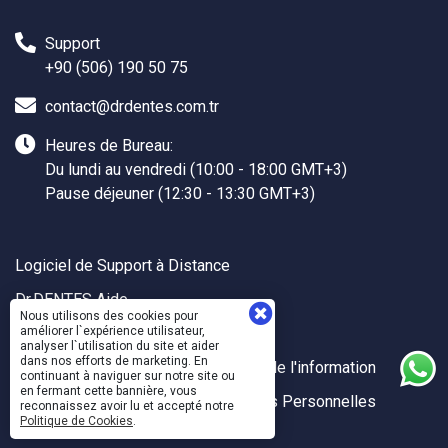
Support
+90 (506) 190 50 75
contact@drdentes.com.tr
Heures de Bureau:
Du lundi au vendredi (10:00 - 18:00 GMT+3)
Pause déjeuner (12:30 - 13:30 GMT+3)
Logiciel de Support à Distance
Dr.DENTES Aide
Nous utilisons des cookies pour
Dr.DENTES API
améliorer l`expérience utilisateur,
analyser l`utilisation du site et aider
dans nos efforts de marketing. En
Politiques de Qualité et de Sécurité de l'information
continuant à naviguer sur notre site ou
en fermant cette bannière, vous
Utilisation et Protection des Données Personnelles
reconnaissez avoir lu et accepté notre
Politique de Cookies
.