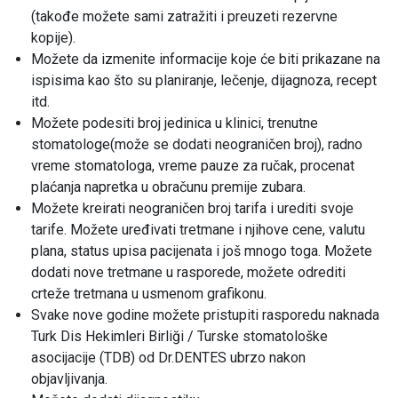
(takođe možete sami zatražiti i preuzeti rezervne
kopije).
Možete da izmenite informacije koje će biti prikazane na
ispisima kao što su planiranje, lečenje, dijagnoza, recept
itd.
Možete podesiti broj jedinica u klinici, trenutne
stomatologe(može se dodati neograničen broj), radno
vreme stomatologa, vreme pauze za ručak, procenat
plaćanja napretka u obračunu premije zubara.
Možete kreirati neograničen broj tarifa i urediti svoje
tarife. Možete uređivati tretmane i njihove cene, valutu
plana, status upisa pacijenata i još mnogo toga. Možete
dodati nove tretmane u rasporede, možete odrediti
crteže tretmana u usmenom grafikonu.
Svake nove godine možete pristupiti rasporedu naknada
Turk Dis Hekimleri Birliği / Turske stomatološke
asocijacije (TDB) od Dr.DENTES ubrzo nakon
objavljivanja.