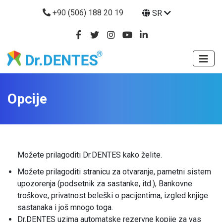
+90 (506) 188 20 19
SR
Opcije
Možete prilagoditi Dr.DENTES kako želite.
Možete prilagoditi stranicu za otvaranje, pametni sistem
upozorenja (podsetnik za sastanke, itd.), Bankovne
troškove, privatnost beleški o pacijentima, izgled knjige
sastanaka i još mnogo toga.
Dr.DENTES uzima automatske rezervne kopije za vas