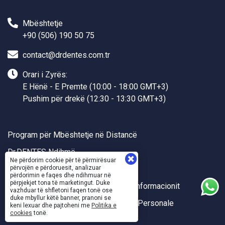
Mbështetje
+90 (506) 190 50 75
contact@drdentes.com.tr
Orari i Zyrës:
E Hënë - E Premte (10:00 - 18:00 GMT+3)
Pushim për drekë (12:30 - 13:30 GMT+3)
Program për Mbështetje në Distancë
Dr.DENTES Ndihmë
Ne përdorim cookie për të përmirësuar
Dr.DENTES API
përvojën e përdoruesit, analizuar
përdorimin e faqes dhe ndihmuar në
përpjekjet tona të marketingut. Duke
Politikat e Cilësisë dhe Sigurisë së Informacionit
vazhduar të shfletoni faqen tonë ose
duke mbyllur këtë banner, pranoni se
Përdorimi dhe Mbrojtja e të Dhënave Personale
keni lexuar dhe pajtoheni me
Politika e
cookies
tonë.