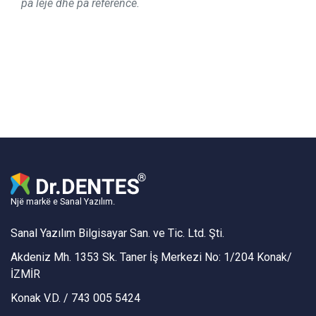
pa leje dhe pa referencë.
Një markë e Sanal Yazılım.
Sanal Yazılım Bilgisayar San. ve Tic. Ltd. Şti.
Akdeniz Mh. 1353 Sk. Taner İş Merkezi No: 1/204 Konak/
İZMİR
Konak V.D. / 743 005 5424