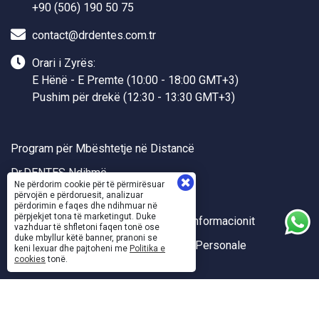
+90 (506) 190 50 75
contact@drdentes.com.tr
Orari i Zyrës:
E Hënë - E Premte (10:00 - 18:00 GMT+3)
Pushim për drekë (12:30 - 13:30 GMT+3)
Program për Mbështetje në Distancë
Dr.DENTES Ndihmë
Ne përdorim cookie për të përmirësuar
Dr.DENTES API
përvojën e përdoruesit, analizuar
përdorimin e faqes dhe ndihmuar në
përpjekjet tona të marketingut. Duke
Politikat e Cilësisë dhe Sigurisë së Informacionit
vazhduar të shfletoni faqen tonë ose
duke mbyllur këtë banner, pranoni se
Përdorimi dhe Mbrojtja e të Dhënave Personale
keni lexuar dhe pajtoheni me
Politika e
cookies
tonë.
Sanal Yazılım Ltd.
©