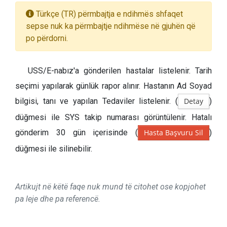
Türkçe (TR) përmbajtja e ndihmës shfaqet
sepse nuk ka përmbajtje ndihmëse në gjuhën që
po përdorni.
USS/E-nabız'a gönderilen hastalar listelenir. Tarih
seçimi yapılarak günlük rapor alınır. Hastanın Ad Soyad
bilgisi, tanı ve yapılan Tedaviler listelenir. (
Detay
)
düğmesi ile SYS takip numarası görüntülenir. Hatalı
gönderim 30 gün içerisinde (
Hasta Başvuru Sil
)
düğmesi ile silinebilir.
Artikujt në këtë faqe nuk mund të citohet ose kopjohet
pa leje dhe pa referencë.