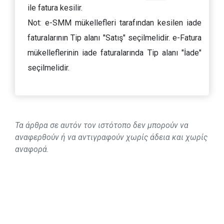
ile fatura kesilir.
Not: e-SMM mükellefleri tarafından kesilen iade
faturalarının Tip alanı "Satış" seçilmelidir. e-Fatura
mükelleflerinin iade faturalarında Tip alanı "İade"
seçilmelidir.
Τα άρθρα σε αυτόν τον ιστότοπο δεν μπορούν να
αναφερθούν ή να αντιγραφούν χωρίς άδεια και χωρίς
αναφορά.