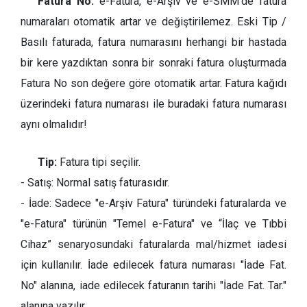
Fatura No:
e-Fatura, e-Arşiv ve e-SMM'de fatura
numaraları otomatik artar ve değiştirilemez. Eski Tip /
Basılı faturada, fatura numarasını herhangi bir hastada
bir kere yazdıktan sonra bir sonraki fatura oluşturmada
Fatura No son değere göre otomatik artar. Fatura kağıdı
üzerindeki fatura numarası ile buradaki fatura numarası
aynı olmalıdır!
Tip:
Fatura tipi seçilir.
- Satış: Normal satış faturasıdır.
- İade: Sadece "e-Arşiv Fatura" türündeki faturalarda ve
"e-Fatura" türünün "Temel e-Fatura" ve “İlaç ve Tıbbi
Cihaz” senaryosundaki faturalarda mal/hizmet iadesi
için kullanılır. İade edilecek fatura numarası "İade Fat.
No" alanına, iade edilecek faturanın tarihi "İade Fat. Tar."
alanına yazılır.