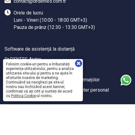
contact@drdentes.com.tr
Orele de lucru:
Luni - Vineri (10:00 - 18:00 GMT+3)
Pauza de prânz (12:30 - 13:30 GMT+3)
Software de asistență la distanță
Dr.DENTES Ajutor
Folosim cookie-uri pentru a îmbunătăți
Dr.DENTES API
experiența utilizatorului, pentru a analiza
utilizarea site-ului și pentru a ne ajuta în
eforturile noastre de marketing.
Politici de calitate și securitate a informațiilor
Continuând să navighezi pe site-ul
nostru sau închizând acest banner,
Utilizarea și protecția datelor cu caracter personal
confirmați că ați citit și sunteți de acord
cu
Politica Cookie
-ul nostru.
Sanal Yazılım Ltd.
©