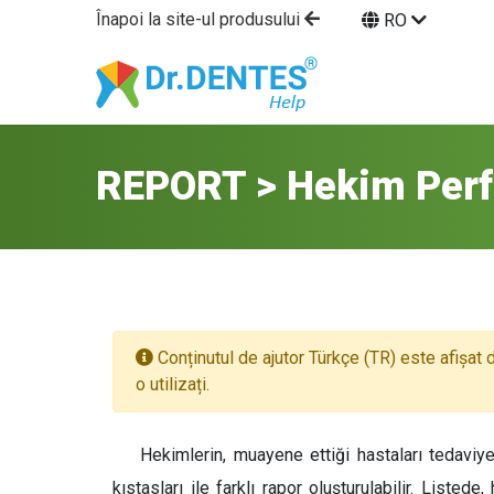
Înapoi la site-ul produsului
RO
REPORT > Hekim Per
Conținutul de ajutor Türkçe (TR) este afișat 
o utilizați.
Hekimlerin, muayene ettiği hastaları tedaviy
kıstasları ile farklı rapor oluşturulabilir. Liste