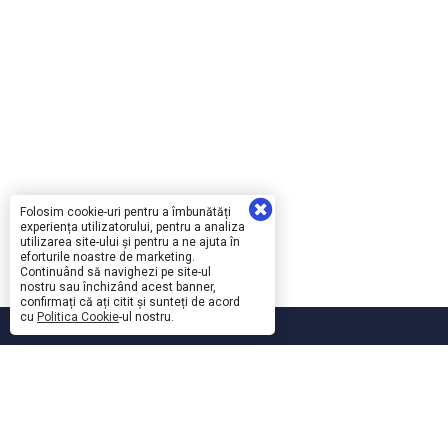
Folosim cookie-uri pentru a îmbunătăți
experiența utilizatorului, pentru a analiza
utilizarea site-ului și pentru a ne ajuta în
eforturile noastre de marketing.
Continuând să navighezi pe site-ul
nostru sau închizând acest banner,
confirmați că ați citit și sunteți de acord
cu
Politica Cookie
-ul nostru.
Un brand Sanal Yazılım.
Sanal Yazılım Bilgisayar San. ve Tic. Ltd. Şti.