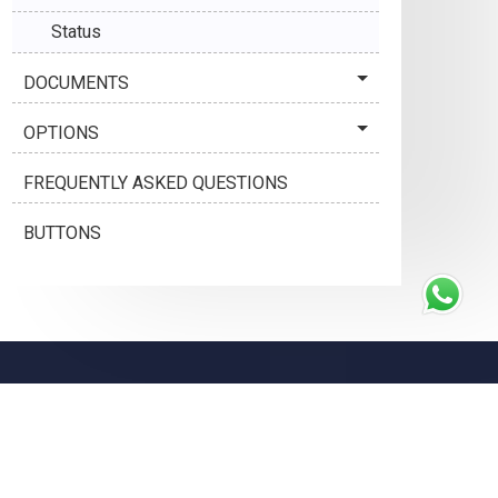
Status
DOCUMENTS
OPTIONS
FREQUENTLY ASKED QUESTIONS
BUTTONS
oftware de asistență la distanță
r.DENTES Ajutor
r.DENTES API