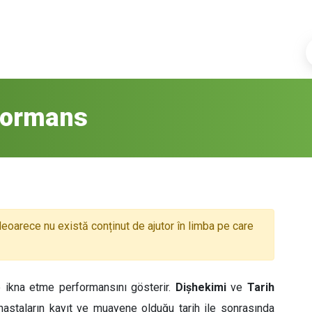
formans
deoarece nu există conținut de ajutor în limba pe care
e ikna etme performansını gösterir.
Dişhekimi
ve
Tarih
de, hastaların kayıt ve muayene olduğu tarih ile sonrasında