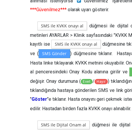
alınması isteniyorsa "
Güvenilmez" işaretlenir
***Güvenilmez***
olarak uyarı gösterir.
SMS ile KVKK onayı al
düğmesi ile dijital 
metinleri AYARLAR > Klinik sayfasındaki "KVKK Met
kayıtlı ise
SMS ile KVKK onayı al
düğmesine tıkl
ve (
SMS Gönder
) düğmesine tıklanır. Hastay
Hasta linke tıklayarak KVKK metnini okuyabilir. O
al penceresindeki Onay Kodu alanına girilir ve
değişir. Onay durumuna (
/
) tıklandığ
Evet
Hayır
tıklandığında hastaya gönderilen SMS ve link gö
"
Göster
"e tıklanır. Hasta onayını geri çekmek ist
edilir. Hastadan birden fazla KVKK onayı alınabilir
SMS ile Dijital Onam al
düğmesi ile dijital 