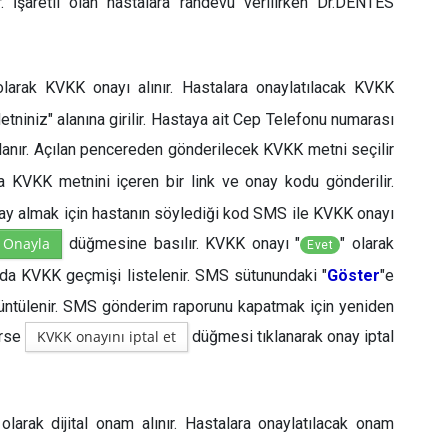
. İşaretli olan hastalara randevu verilirken Dr.DENTES
olarak KVKK onayı alınır. Hastalara onaylatılacak KVKK
niniz" alanına girilir. Hastaya ait Cep Telefonu numarası
anır. Açılan pencereden gönderilecek KVKK metni seçilir
a KVKK metnini içeren bir link ve onay kodu gönderilir.
nay almak için hastanın söylediği kod SMS ile KVKK onayı
Onayla
düğmesine basılır. KVKK onayı "
" olarak
Evet
ında KVKK geçmişi listelenir. SMS sütunundaki "
Göster
"e
rüntülenir. SMS gönderim raporunu kapatmak için yeniden
erse
KVKK onayını iptal et
düğmesi tıklanarak onay iptal
.
olarak dijital onam alınır. Hastalara onaylatılacak onam