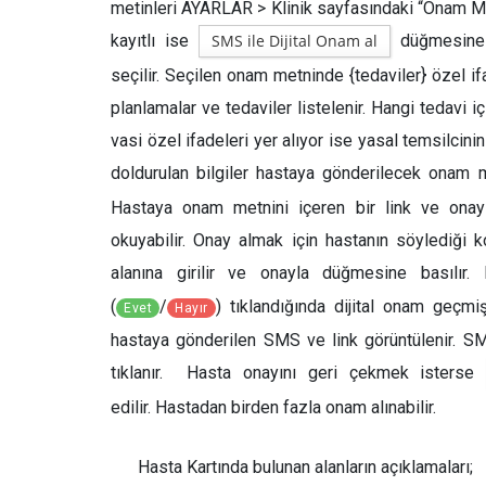
metinleri AYARLAR > Klinik sayfasındaki “Onam Met
kayıtlı ise
SMS ile Dijital Onam al
düğmesine t
seçilir. Seçilen onam metninde {tedaviler} özel if
planlamalar ve tedaviler listelenir. Hangi tedavi 
vasi özel ifadeleri yer alıyor ise yasal temsilcinin
doldurulan bilgiler hastaya gönderilecek onam me
Hastaya onam metnini içeren bir link ve onay 
okuyabilir. Onay almak için hastanın söylediği
alanına girilir ve onayla düğmesine basılır. D
(
/
) tıklandığında dijital onam geçmi
Evet
Hayır
hastaya gönderilen SMS ve link görüntülenir. S
tıklanır. Hasta onayını geri çekmek isters
edilir. Hastadan birden fazla onam alınabilir.
Hasta Kartı
nda bulunan alanların açıklamaları;