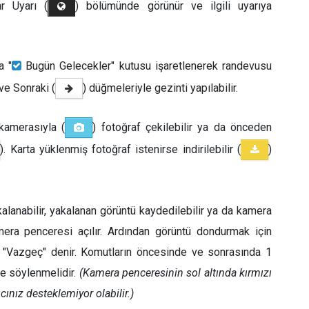
r Uyarı (
) bölümünde görünür ve ilgili uyarıya
a "
Bugün Gelecekler" kutusu işaretlenerek randevusu
 ve Sonraki (
) düğmeleriyle gezinti yapılabilir.
 kamerasıyla (
) fotoğraf çekilebilir ya da önceden
). Karta yüklenmiş fotoğraf istenirse indirilebilir (
)
kalanabilir, yakalanan görüntü kaydedilebilir ya da kamera
amera penceresi açılır. Ardından görüntü dondurmak için
n "Vazgeç" denir. Komutların öncesinde ve sonrasında 1
le söylenmelidir.
(Kamera penceresinin sol altında kırmızı
ınız desteklemiyor olabilir.)