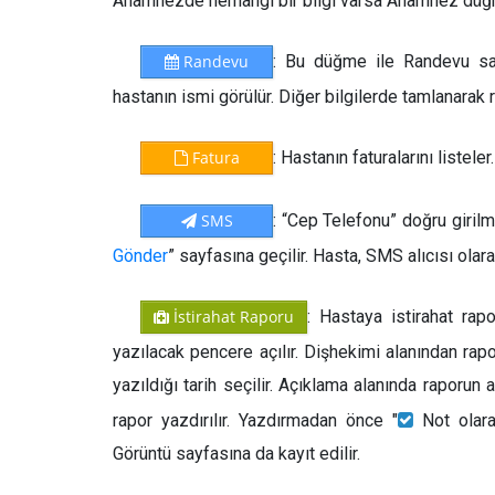
Anamnezde herhangi bir bilgi varsa Anamnez düğme
Randevu
: Bu düğme ile Randevu sayf
hastanın ismi görülür. Diğer bilgilerde tamlanarak r
Fatura
: Hastanın faturalarını listeler.
SMS
: “Cep Telefonu” doğru girilm
Gönder
” sayfasına geçilir. Hasta, SMS alıcısı olarak
İstirahat Raporu
: Hastaya istirahat rap
yazılacak pencere açılır. Dişhekimi alanından rap
yazıldığı tarih seçilir. Açıklama alanında raporun a
rapor yazdırılır. Yazdırmadan önce "
Not olarak
Görüntü sayfasına da kayıt edilir.