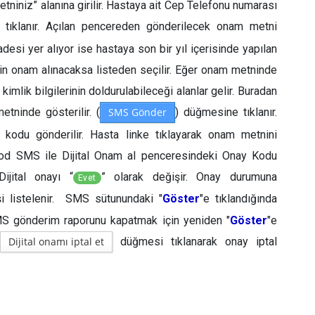
niniz” alanına girilir. Hastaya ait Cep Telefonu numarası
ıklanır. Açılan pencereden gönderilecek onam metni
adesi yer alıyor ise hastaya son bir yıl içerisinde yapılan
için onam alınacaksa listeden seçilir. Eğer onam metninde
 kimlik bilgilerinin doldurulabileceği alanlar gelir. Buradan
tninde gösterilir. (
SMS Gönder
) düğmesine tıklanır.
kodu gönderilir. Hasta linke tıklayarak onam metnini
 kod SMS ile Dijital Onam al penceresindeki Onay Kodu
ijital onayı “
” olarak değişir. Onay durumuna
Evet
şi listelenir. SMS sütunundaki "
Göster
"e tıklandığında
MS gönderim raporunu kapatmak için yeniden "
Göster
"e
e
Dijital onamı iptal et
düğmesi tıklanarak onay iptal