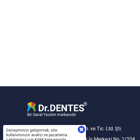
Bir Sanal Yazılım markasıdır.
Sanal Yazılım Bilgisayar San. ve Tic. Ltd. Şti.
Deneyiminizi geliştirmek, site
kullanımınızın analizi ve pazarlama
Akdeniz Mh. 1353 Sk. Taner İş Merkezi No: 1/204
çabalarımız için KVKK kapsamında