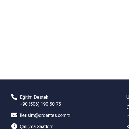
Eğitim Destek
U
+90 (506) 190 50 75
D
iletisim@drdentes.com.tr
D
Çalışma Saatleri:
K