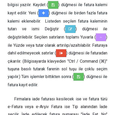
bilgisi yazılır. Kaydet (
) düğmesi ile fatura kalemi
kayıt edilir. Yeni (
) düğmesi ile birden fazla fatura
kalemi eklenebilir. Listeden seçilen fatura kaleminin
tutarı ve ismi Değiştir (
) düğmesi ile
değiştirilebilir. Seçilen satırların toplamı Yuvarla (
)
~
ile Yüzde veya tutar olarak artırılıp/azaltılabilir. Faturaya
dahil edilmeyecek satırlar (
) düğmesi ile faturadan
çıkarılır. (Bilgisayarda klavyeden "Ctrl / Command (⌘)"
tuşuna basılı tutarak farenin sol tuşu ile çoklu seçim
yapılır.) Tüm işlemler bittikten sonra (
) düğmesi ile
fatura kayıt edilir.
Firmalara iade faturası kesilecek ise ve fatura türü
e-Fatura veya e-Arşiv Fatura ise Tip alanından İade
seçilir. İade edilecek fatura numarası "İade Fat. No"