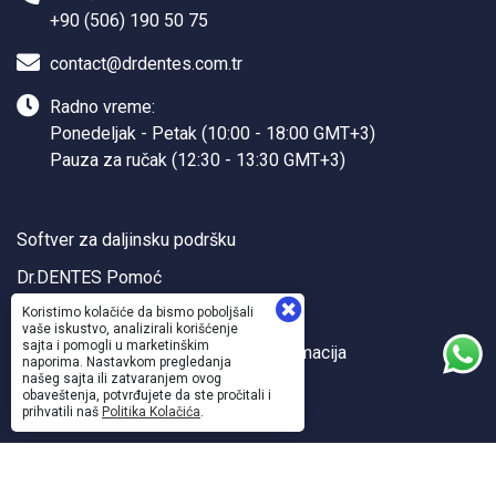
+90 (506) 190 50 75
contact@drdentes.com.tr
Radno vreme:
Ponedeljak - Petak (10:00 - 18:00 GMT+3)
Pauza za ručak (12:30 - 13:30 GMT+3)
Softver za daljinsku podršku
Dr.DENTES Pomoć
Dr.DENTES API
Koristimo kolačiće da bismo poboljšali
vaše iskustvo, analizirali korišćenje
sajta i pomogli u marketinškim
Politike kvaliteta i bezbednosti informacija
naporima. Nastavkom pregledanja
našeg sajta ili zatvaranjem ovog
Upotreba i zaštita ličnih podataka
obaveštenja, potvrđujete da ste pročitali i
prihvatili naš
Politika Kolačića
.
Sanal Yazılım Ltd.
©