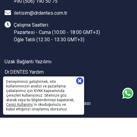
+90 (506) 190 50 75
iletisim@drdentes.com.tr
Çalışma Saatleri:
Pazartesi - Cuma (10:00 - 18:00 GMT+3)
Öğle Tatili (12:30 - 13:30 GMT+3)
Uzak Bağlantı Yazılımı
Dr.DENTES Yardım
Dr.DENTES API
Deneyiminizi geliştirmek, site
kullanımınızın analizi ve pazarlama
çabalarımız için KVKK kapsamında
Kalite ve Bilgi Güvenliği Politikası
çerezleri kullanıyoruz. Sitemize göz
atarak veya bu bilgilendirmeyi kapatarak,
Kişisel Verilerin İşlenmesi ve Korunması
Çerez Kullanımı
`nı okuduğunuzu ve
kabul ettiğinizi onaylamış olursunuz.
Sanal Yazılım Ltd.
©